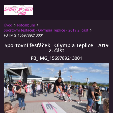
Úvod
Fotoalbum
Sportovní fesťáček - Olympia Teplice - 2019 2. část
ÚVOD
FB_IMG_1569789213001
Sportovní fesťáček - Olympia Teplice - 2019
KONTAKTY
2. část
FB_IMG_1569789213001
INFORMACE
PLATEBNÍ PODMÍNKY
FOTOALBUM
ZÁVODY