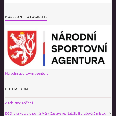
NÁBOR 2026
POSLEDNÍ FOTOGRAFIE
© 2026 eStránky.cz
|
RSS
Národní sportovní agentura
FOTOALBUM
A tak jsme začínali...
Děčínská kotva o pohár Věry Čáslavské. Natálie Burešová 5.misto.