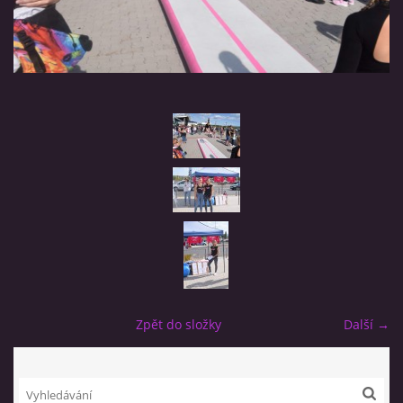
TRENÉŘI
NAŠE ZÁVODNICE
HVĚZDIČKY
SRDÍČKA
BLACK STARS
REBELKY
Zpět do složky
Další →
NAŠE BÝVALÉ ZÁVODNICE