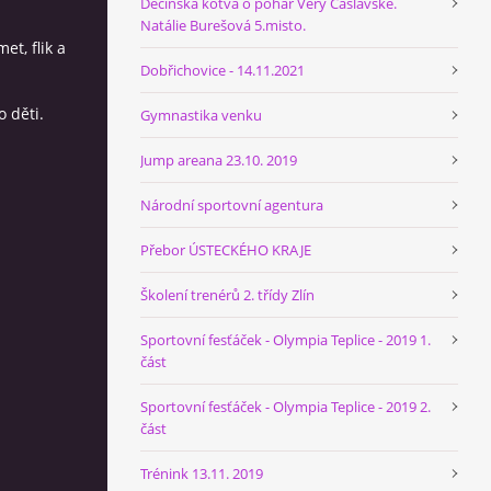
Děčínská kotva o pohár Věry Čáslavské.
Natálie Burešová 5.misto.
et, flik a
Dobřichovice - 14.11.2021
o děti.
Gymnastika venku
Jump areana 23.10. 2019
Národní sportovní agentura
Přebor ÚSTECKÉHO KRAJE
Školení trenérů 2. třídy Zlín
Sportovní fesťáček - Olympia Teplice - 2019 1.
část
Sportovní fesťáček - Olympia Teplice - 2019 2.
část
Trénink 13.11. 2019