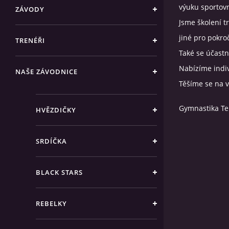
výuku sportovn
ZÁVODY
Jsme školení tr
jiné pro pokroč
TRENÉŘI
Také se účastn
Nabízíme indiv
NAŠE ZÁVODNICE
Těšíme se na v
Gymnastika Te
HVĚZDIČKY
SRDÍČKA
BLACK STARS
REBELKY