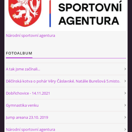
NÁBOR 2026
Národní sportovní agentura
© 2026 eStránky.cz
|
RSS
FOTOALBUM
A tak jsme začínali...
Děčínská kotva o pohár Věry Čáslavské. Natálie Burešová 5.misto.
Dobřichovice - 14.11.2021
Gymnastika venku
Jump areana 23.10. 2019
Národní sportovní agentura