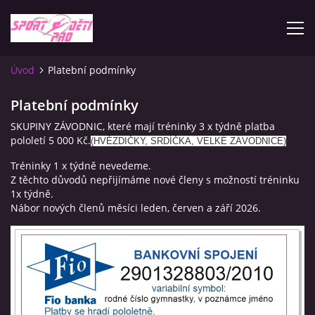
Úvod
Platební podmínky
ÚVOD
Platební podmínky
SKUPINY ZÁVODNIC, které mají tréninky 3 x týdně platba
KONTAKTY
pololetí 5 000 Kč.
(HVĚZDIČKY, SRDÍČKA, VELKÉ ZÁVODNICE)
Tréninky 1 x týdně nevedeme.
INFORMACE
Z těchto důvodů nepřijímáme nové členy s možností tréninku
1x týdně.
Nábor nových členů měsíci leden, červen a září 2026.
PLATEBNÍ PODMÍNKY
FOTOALBUM
ZÁVODY