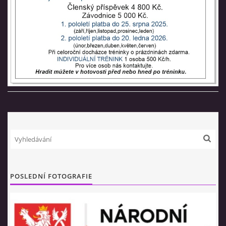
TRENÉŘI
NAŠE ZÁVODNICE
HVĚZDIČKY
SRDÍČKA
BLACK STARS
POSLEDNÍ FOTOGRAFIE
REBELKY
NAŠE BÝVALÉ ZÁVODNICE