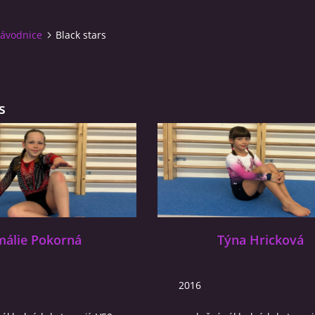
ávodnice
Black stars
s
álie Pokorná
Týna Hricková
2016