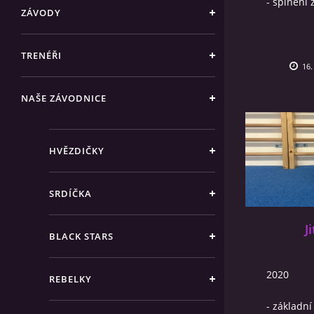
- splnění 
ZÁVODY
TRENÉŘI
16.
NAŠE ZÁVODNICE
HVĚZDIČKY
SRDÍČKA
J
BLACK STARS
2020
REBELKY
- základní