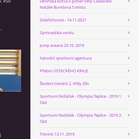
í, VS0
Děčínská kotva o pohár Věry Čáslavské.
Natálie Burešová 5.misto.
Dobřichovice - 14.11.2021
rs
Gymnastika venku
Jump areana 23.10. 2019
Národní sportovní agentura
Přebor ÚSTECKÉHO KRAJE
Školení trenérů 2. třídy Zlín
Sportovní fesťáček - Olympia Teplice - 2019 1.
část
Sportovní fesťáček - Olympia Teplice - 2019 2.
část
Trénink 13.11. 2019
í