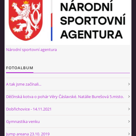
NÁBOR 2026
© 2026 eStránky.cz
|
RSS
Národní sportovní agentura
FOTOALBUM
A tak jsme začínali...
Děčínská kotva o pohár Věry Čáslavské. Natálie Burešová 5.misto.
Dobřichovice - 14.11.2021
Gymnastika venku
Jump areana 23.10. 2019