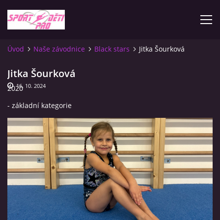
Úvod
Naše závodnice
Black stars
Jitka Šourková
ÚVOD
Jitka Šourková
16. 10. 2024
2020
KONTAKTY
- základní kategorie
INFORMACE
PLATEBNÍ PODMÍNKY
FOTOALBUM
ZÁVODY