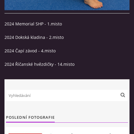
TRENÉŘI
2024 Memorial SHP - 1.misto
NAŠE ZÁVODNICE
2024 Dokská kladina - 2.misto
2024 Čapí závod - 4.misto
HVĚZDIČKY
2024 Říčanské hvězdičky - 14.misto
SRDÍČKA
BLACK STARS
REBELKY
POSLEDNÍ FOTOGRAFIE
NAŠE BÝVALÉ ZÁVODNICE