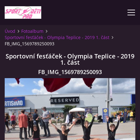
Úvod
Fotoalbum
Sportovní fesťáček - Olympia Teplice - 2019 1. část
ÚVOD
FB_IMG_1569789250093
Sportovní fesťáček - Olympia Teplice - 2019
KONTAKTY
1. část
FB_IMG_1569789250093
INFORMACE
PLATEBNÍ PODMÍNKY
FOTOALBUM
ZÁVODY