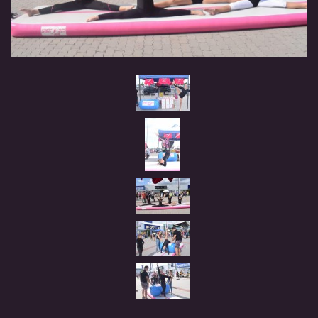
TRENÉŘI
NAŠE ZÁVODNICE
HVĚZDIČKY
SRDÍČKA
BLACK STARS
REBELKY
NAŠE BÝVALÉ ZÁVODNICE