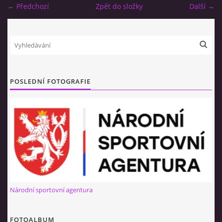
← Předchozí
Zpět do složky
Další →
NÁBOR 2026
© 2026 eStránky.cz
|
RSS
POSLEDNÍ FOTOGRAFIE
Národní sportovní agentura
FOTOALBUM