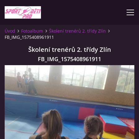
Úvod
Fotoalbum
Školení trenérů 2. třídy Zlín
FB_IMG_1575408961911
ÚVOD
Školení trenérů 2. třídy Zlín
KONTAKTY
FB_IMG_1575408961911
INFORMACE
PLATEBNÍ PODMÍNKY
FOTOALBUM
ZÁVODY