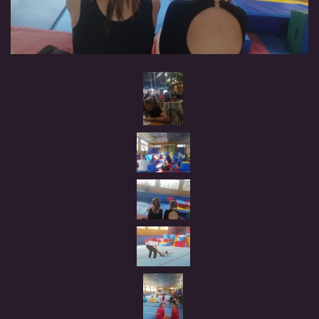
TRENÉŘI
NAŠE ZÁVODNICE
HVĚZDIČKY
SRDÍČKA
BLACK STARS
REBELKY
NAŠE BÝVALÉ ZÁVODNICE