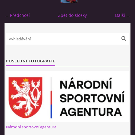
NÁBOR 2026
← Předchozí
Zpět do složky
Další →
© 2026 eStránky.cz
|
RSS
POSLEDNÍ FOTOGRAFIE
Národní sportovní agentura