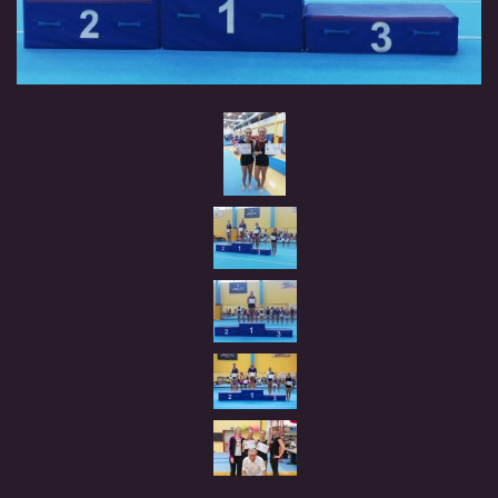
TRENÉŘI
NAŠE ZÁVODNICE
HVĚZDIČKY
SRDÍČKA
BLACK STARS
REBELKY
NAŠE BÝVALÉ ZÁVODNICE