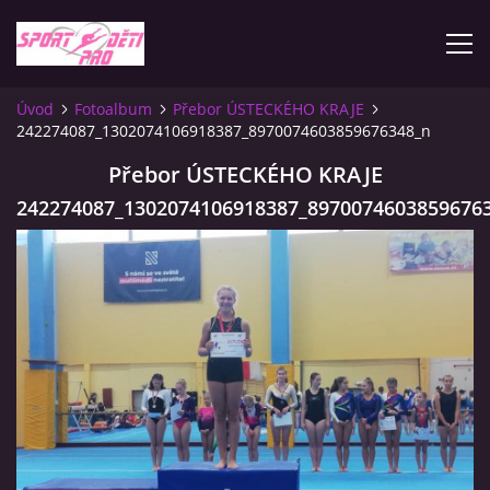
Úvod
Fotoalbum
Přebor ÚSTECKÉHO KRAJE
242274087_1302074106918387_8970074603859676348_n
ÚVOD
Přebor ÚSTECKÉHO KRAJE
KONTAKTY
242274087_1302074106918387_8970074603859676
INFORMACE
PLATEBNÍ PODMÍNKY
FOTOALBUM
ZÁVODY