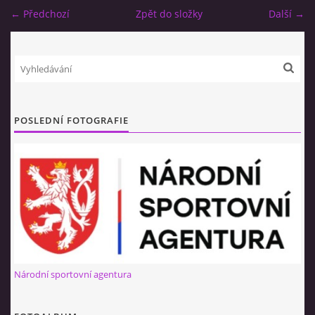
← Předchozí
Zpět do složky
Další →
NÁBOR 2026
© 2026 eStránky.cz
|
RSS
POSLEDNÍ FOTOGRAFIE
Národní sportovní agentura