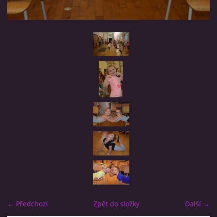
TRENÉŘI
NAŠE ZÁVODNICE
HVĚZDIČKY
SRDÍČKA
BLACK STARS
REBELKY
NAŠE BÝVALÉ ZÁVODNICE
← Předchozí
Zpět do složky
Další →