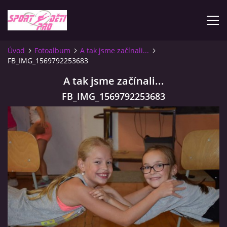
Úvod
Fotoalbum
A tak jsme začínali...
FB_IMG_1569792253683
ÚVOD
A tak jsme začínali...
KONTAKTY
FB_IMG_1569792253683
INFORMACE
PLATEBNÍ PODMÍNKY
FOTOALBUM
ZÁVODY