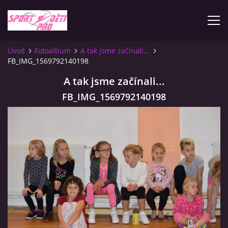
Úvod
Fotoalbum
A tak jsme začínali...
FB_IMG_1569792140198
ÚVOD
A tak jsme začínali...
KONTAKTY
FB_IMG_1569792140198
INFORMACE
PLATEBNÍ PODMÍNKY
FOTOALBUM
ZÁVODY