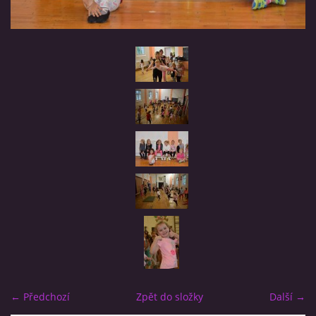
TRENÉŘI
NAŠE ZÁVODNICE
HVĚZDIČKY
SRDÍČKA
BLACK STARS
REBELKY
NAŠE BÝVALÉ ZÁVODNICE
← Předchozí
Zpět do složky
Další →