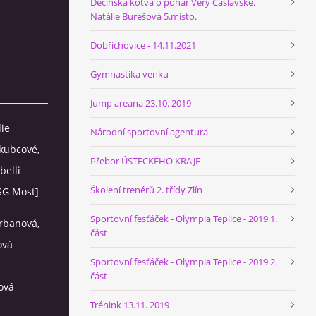
Děčínská kotva o pohár Věry Čáslavské.
Natálie Burešová 5.misto.
Dobřichovice - 14.11.2021
Gymnastika venku
Jump areana 23.10. 2019
lie
Národní sportovní agentura
akubcové,
Přebor ÚSTECKÉHO KRAJE
belli
Školení trenérů 2. třídy Zlín
SG Most]
Sportovní fesťáček - Olympia Teplice - 2019 1.
Urbanová,
část
ová
Sportovní fesťáček - Olympia Teplice - 2019 2.
část
ová
Trénink 13.11. 2019