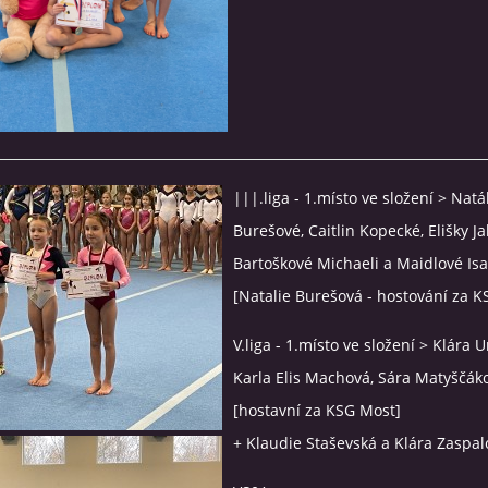
|||.liga - 1.místo ve složení > Natá
Burešové, Caitlin Kopecké, Elišky J
Bartoškové Michaeli a Maidlové Isa
[Natalie Burešová - hostování za K
V.liga - 1.místo ve složení > Klára 
Karla Elis Machová, Sára Matyščák
[hostavní za KSG Most]
+ Klaudie Staševská a Klára Zaspal