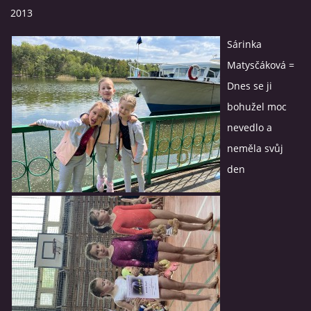
2013
NÁBOR 2026
Sárinka
Matysčáková =
Dnes se ji
© 2026 eStránky.cz
|
RSS
bohužel moc
nevedlo a
neměla svůj
den