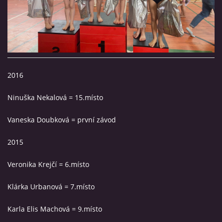
TRENÉŘI
NAŠE ZÁVODNICE
2016
HVĚZDIČKY
Ninuška Nekalová = 15.místo
SRDÍČKA
Vaneska Doubková = první závod
2015
BLACK STARS
Veronika Krejčí = 6.místo
REBELKY
Klárka Urbanová = 7.místo
NAŠE BÝVALÉ ZÁVODNICE
Karla Elis Machová = 9.místo