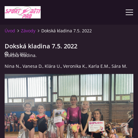
Úvod
Závody
Dokská kladina 7.5. 2022
ÚVOD
Dokská kladina 7.5. 2022
14. 5. 2022
Dokská kladina.
KONTAKTY
Nina N., Vanesa D., Klára U., Veronika K., Karla E.M., Sára M.
INFORMACE
PLATEBNÍ PODMÍNKY
FOTOALBUM
ZÁVODY