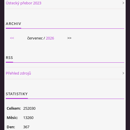
Ústecký přebor 2023
ARCHIV
<<
červenec /
2026
>>
RSS
Přehled zdrojů
STATISTIKY
Celkem:
252030
Měsíc:
13260
Den:
367