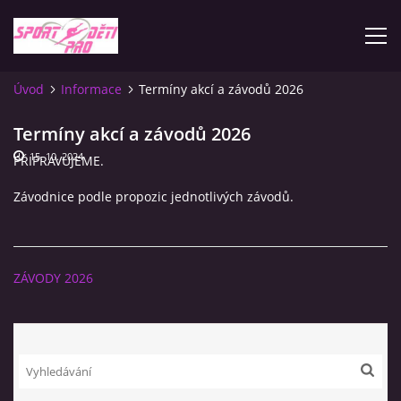
Úvod
Informace
Termíny akcí a závodů 2026
ÚVOD
Termíny akcí a závodů 2026
15. 10. 2024
PŘIPRAVUJEME.
KONTAKTY
Závodnice podle propozic jednotlivých závodů.
INFORMACE
PLATEBNÍ PODMÍNKY
ZÁVODY 2026
FOTOALBUM
ZÁVODY