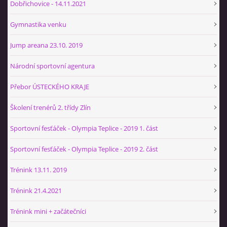
Dobřichovice - 14.11.2021
NÁBOR 2026
Gymnastika venku
Jump areana 23.10. 2019
Národní sportovní agentura
© 2026 eStránky.cz
|
RSS
Přebor ÚSTECKÉHO KRAJE
Školení trenérů 2. třídy Zlín
Sportovní fesťáček - Olympia Teplice - 2019 1. část
Sportovní fesťáček - Olympia Teplice - 2019 2. část
Trénink 13.11. 2019
Trénink 21.4.2021
Trénink mini + začátečníci