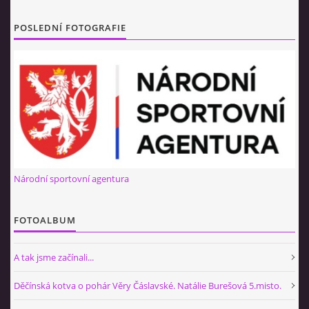
TRENÉŘI
POSLEDNÍ FOTOGRAFIE
NAŠE ZÁVODNICE
HVĚZDIČKY
SRDÍČKA
Národní sportovní agentura
BLACK STARS
FOTOALBUM
REBELKY
A tak jsme začínali...
Děčínská kotva o pohár Věry Čáslavské. Natálie Burešová 5.misto.
NAŠE BÝVALÉ ZÁVODNICE