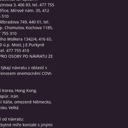
zinova 3, 406 83, tel. 477 755
ěřice, Mírové nám. 35, 412
5 510
děbradova 749, 440 01, tel.
.p. Chomutov, Kochova 1185,
7 755 310
iřího Wolkera 1342/4, 416 65,
0 ú.p. Most, J.E.Purkyně
tel. 477 755 410
PRO OSOBY PO NÁVRATU ZE
týkají návratu z oblastí s
řenosem onemocnění COVI-
ní Korea, Hong Kong,
apúr, Irán
í Itálie, omezeně Německo,
sko, Velká
 od návratu:
bytné míře kontakt s jinými