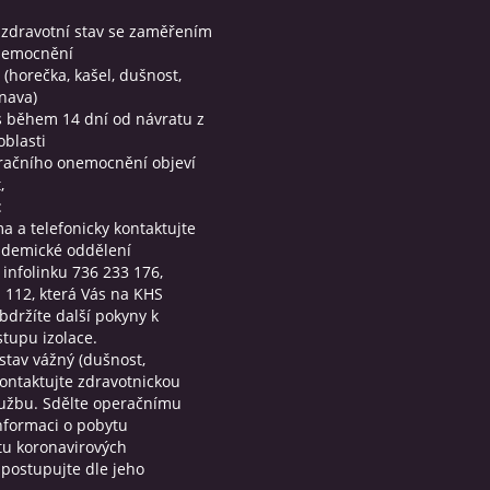
j zdravotní stav se zaměřením
nemocnění
 (horečka, kašel, dušnost,
únava)
s během 14 dní od návratu z
blasti
iračního onemocnění objeví
,
:
a a telefonicky kontaktujte
pidemické oddělení
infolinku 736 233 176,
 112, která Vás na KHS
držíte další pokyny k
stupu izolace.
 stav vážný (dušnost,
ontaktujte zdravotnickou
užbu. Sdělte operačnímu
nformaci o pobytu
ytu koronavirových
postupujte dle jeho