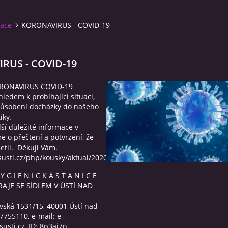
mace
KORONAVIRUS - COVID-19
RUS - COVID-19
ORONAVIRUS COVID-19
hledem k probíhající situaci,
působení docházky do našeho
iky.
ší důležité informace v
e o přečtení a potvrzení, že
četli. Děkuji Vám.
susti.cz/php/kousky/aktual/20200306/1/navrat.pdf
 Y G I E N I C K Á S T A N I C E
AJE SE SÍDLEM V ÚSTÍ NAD
vská 1531/15, 40001 Ústí nad
77755110, e-mail: e-
sti.cz, ID: 8p3ai7n