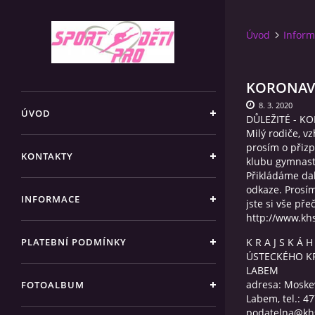
Úvod
Infor
KORONAVI
8. 3. 2020
ÚVOD
DŮLEŽITÉ - K
Milý rodiče, vz
prosím o přiz
KONTAKTY
klubu gymnast
Přikládáme dal
odkaze. Prosím
INFORMACE
jste si vše pře
http://www.kh
PLATEBNÍ PODMÍNKY
K R A J S K Á H
ÚSTECKÉHO KR
LABEM
adresa: Moske
FOTOALBUM
Labem, tel.: 4
podatelna@khsu