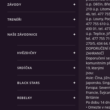
ú.p. Děčín, Bře
ZÁVODY
210 ú.p. Litom
46, tel. 477 75
ú.p. Louny, Po
TRENÉŘI
477 755 610 ú
430 01, tel. 47
ú.p. Teplice, J
NAŠE ZÁVODNICE
tel. 477 755 71
270/5, 434 64, 
DOPORUČENÍ 
HVĚZDIČKY
ZAHRANIČÍ
Doporučení se 
komunitním p
SRDÍČKA
19, kterými
jsou:
Asie: Čína, Již
Japonsko, Sing
BLACK STARS
Evropa: Severn
Francie, Švýcar
Británie
REBELKY
Po dobu 14 dní
• Omezte v nez