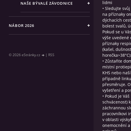
lidmi
NAŠE BÝVALÉ ZÁVODNICE
• Sledujte svů
na příznaky o
dýchacích cest
NÁBOR 2026
bolest svalů, 
Pokud se u Vá
výše uvedené o
příznaky resp
(kašel, dušnost
© 2026 eStránky.cz
|
RSS
horečka>38°C)
• Zůstaňte dom
místní protie
KHS nebo naší 
případně linku
přesměruje. Ob
vyšetření a po
• Pokud je Váš
schvácenost) k
záchrannou sl
pracovníkovi i
v oblasti výsk
onemocnění a 